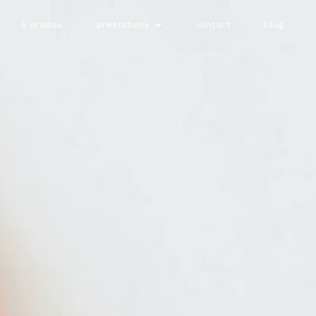
à propos
prestations
contact
blog